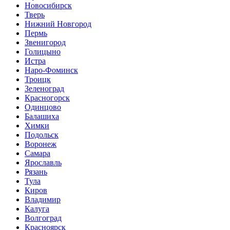
Новосибирск
Тверь
Нижний Новгород
Пермь
Звенигород
Голицыно
Истра
Наро-Фоминск
Троицк
Зеленоград
Красногорск
Одинцово
Балашиха
Химки
Подольск
Воронеж
Самара
Ярославль
Рязань
Тула
Киров
Владимир
Калуга
Волгоград
Красноярск