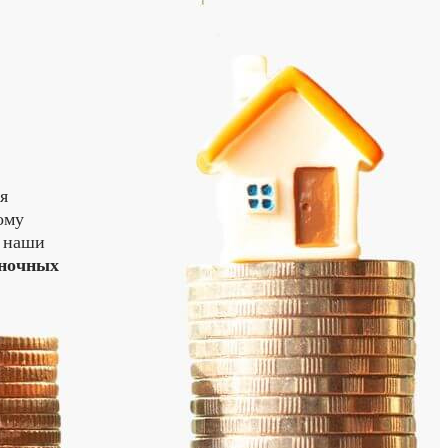
я
ому
у наши
ночных