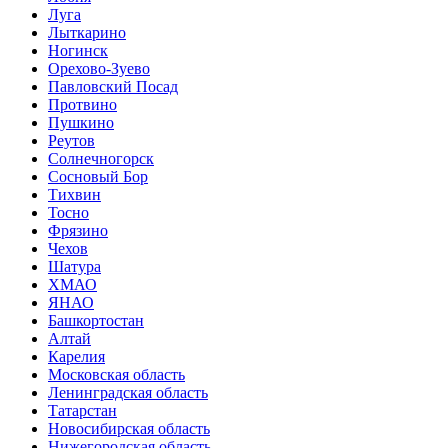
Луга
Лыткарино
Ногинск
Орехово-Зуево
Павловский Посад
Протвино
Пушкино
Реутов
Солнечногорск
Сосновый Бор
Тихвин
Тосно
Фрязино
Чехов
Шатура
ХМАО
ЯНАО
Башкортостан
Алтай
Карелия
Московская область
Ленинградская область
Татарстан
Новосибирская область
Нижегородская область