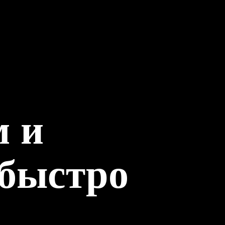
м и
 быстро