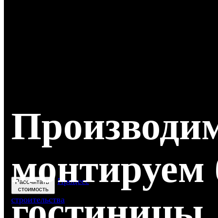
Производи
монтируем
Процесс
Рассчитать
стоимость
гостиницы
строительства