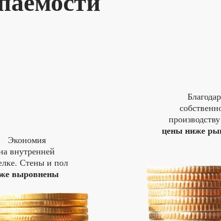
паемости
Благодар
собственн
производств
цены ниже ры
Экономия
на внутренней
елке. Стены и пол
же выровнены